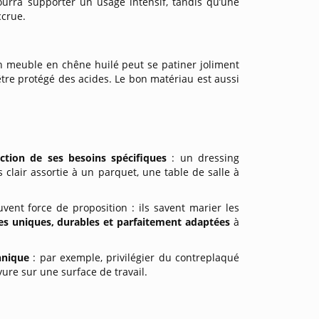
urra supporter un usage intensif, tandis qu’une
ccrue.
Un meuble en chêne huilé peut se patiner joliment
être protégé des acides. Le bon matériau est aussi
ction de ses besoins spécifiques
: un dressing
clair assortie à un parquet, une table de salle à
vent force de proposition : ils savent marier les
es uniques, durables et parfaitement adaptées
à
chnique
: par exemple, privilégier du contreplaqué
ure sur une surface de travail.