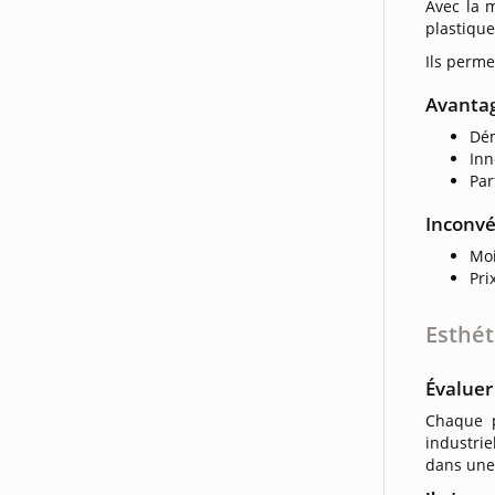
Avec la 
plastique
Ils perme
Avanta
Dé
Inn
Par
Inconvé
Moi
Pri
Esthét
Évaluer
Chaque p
industrie
dans une 