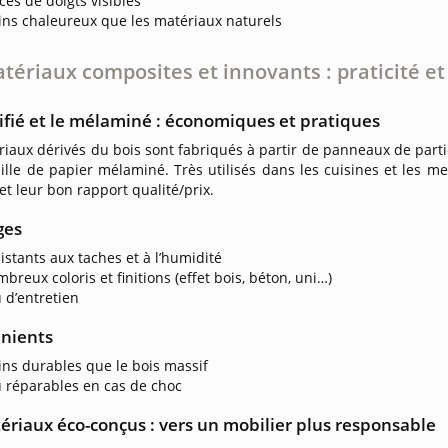
ces de doigts visibles
ns chaleureux que les matériaux naturels
tériaux composites et innovants : praticité e
tifié et le mélaminé : économiques et pratiques
iaux dérivés du bois sont fabriqués à partir de panneaux de particu
ille de papier mélaminé. Très utilisés dans les cuisines et les m
et leur bon rapport qualité/prix.
ges
istants aux taches et à l’humidité
breux coloris et finitions (effet bois, béton, uni…)
 d’entretien
nients
ns durables que le bois massif
 réparables en cas de choc
ériaux éco-conçus : vers un mobilier plus responsable