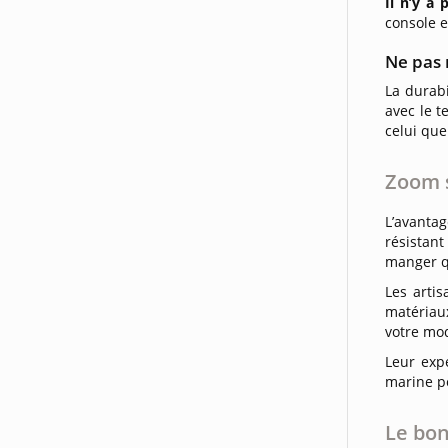
Il n’y a
console e
Ne pas 
La durab
avec le t
celui que
Zoom 
L’avanta
résistant
manger qu
Les arti
matériaux
votre mod
Leur exp
marine po
Le bon