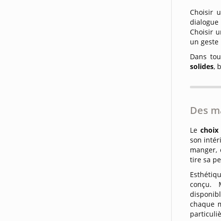
Choisir 
dialogue 
Choisir u
un geste 
Dans tou
solides
, 
Des m
Le
choix
son intér
manger, 
tire sa p
Esthétiqu
conçu. 
disponib
chaque m
particul