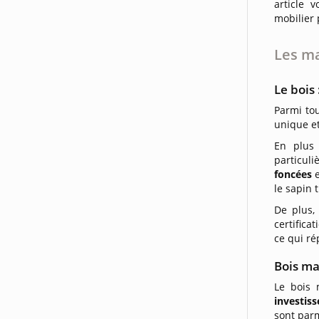
article 
mobilier 
Les ma
Le bois
Parmi tou
unique et
En plus 
particul
foncées
le sapin 
De plus,
certifica
ce qui r
Bois ma
Le bois 
investis
sont parm