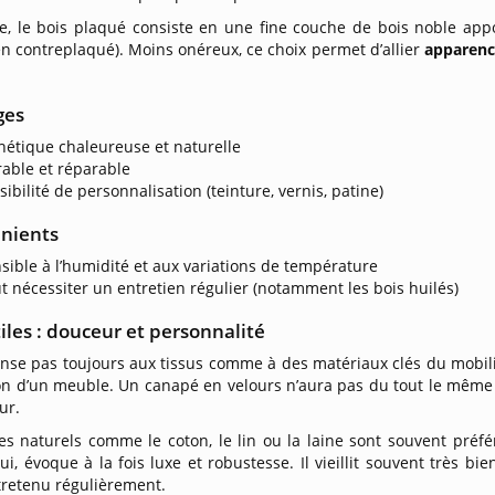
rse, le bois plaqué consiste en une fine couche de bois noble a
n contreplaqué). Moins onéreux, ce choix permet d’allier
apparenc
ges
hétique chaleureuse et naturelle
able et réparable
sibilité de personnalisation (teinture, vernis, patine)
nients
sible à l’humidité et aux variations de température
t nécessiter un entretien régulier (notamment les bois huilés)
tiles : douceur et personnalité
se pas toujours aux tissus comme à des matériaux clés du mobilie
on d’un meuble. Un canapé en velours n’aura pas du tout le même 
ur.
les naturels comme le coton, le lin ou la laine sont souvent préf
ui, évoque à la fois luxe et robustesse. Il vieillit souvent très bi
tretenu régulièrement.