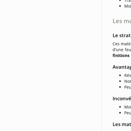
Tra
Moi
Les ma
Le stra
Ces matér
d’une feu
finitions
Avanta
Rés
Nom
Peu
Inconvé
Moi
Peu
Les mat