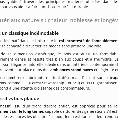
vous guide à travers les principales matières utilisées dans le
pour vous aider à faire un choix éclairé et durable.
tériaux naturels : chaleur, noblesse et longév
 : un classique indémodable
s les matériaux, le bois reste le
roi incontesté de l’ameublemen
 sa capacité à traverser les modes sans prendre une ride.
de sa dimension esthétique, le bois est aussi un formidabl
ièrement dense et résiste très bien aux coups et à l’humidité. L
et son élégance naturelle, idéale dans un intérieur contemporain c
trouvent leur place dans des
ambiances scandinaves
où légèreté e
 de nombreux fabricants mettent désormais l’accent sur la
traç
tions comme FSC (Forest Stewardship Council) ou PEFC garantissent
épond à une attente croissante des consommateurs.
ssif vs bois plaqué
massif, issu d’un tronc d’arbre entier, est apprécié pour sa rob
sement sur le long terme
, capable de durer des générations s’il est
i les essences les plus prisées pour leur résistance et leur rendu 