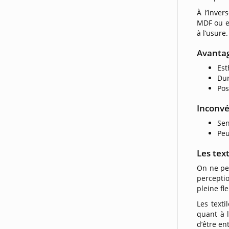
À l’inve
MDF ou e
à l’usure.
Avanta
Est
Dur
Pos
Inconvé
Sen
Peu
Les tex
On ne pen
percepti
pleine fle
Les texti
quant à l
d’être en