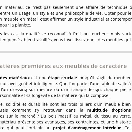
un matériau, ce n’est pas seulement une affaire de technique
entre un usage, un style et une philosophie de vie. Opter pour le 
n meuble en métal, c’est affirmer un style industriel et contempor
pour la planète.
s les cas, la qualité se reconnaît à l’œil, au toucher… mais surt
bien pensés, bien travaillés, vous investissez dans des meubles q
atières premières aux meubles de caractère
 des matériaux
est une
étape cruciale
lorsqu’il s’agit de meubler
ieur avec goût et intelligence. Que l’on parle d’une table de salle à
d’un dressing sur mesure ou d’un canapé design, chaque pièce
ersonnalité et sa longévité de la matière qui la compose.
e, solidité et durabilité sont les trois piliers d’un meuble bien
Mais comment s’y retrouver dans la
multitude d’options
les sur le marché ? Du bois massif au métal, du tissu au verre,
atériau présente ses avantages, ses contraintes, et une histoire
ière qui peut enrichir un
projet d’aménagement intérieur
. Cet