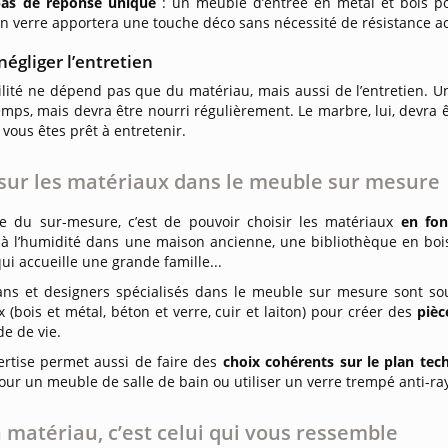
 pas de réponse unique
: un meuble d’entrée en métal et bois po
n verre apportera une touche déco sans nécessité de résistance a
négliger l’entretien
ilité ne dépend pas que du matériau, mais aussi de l’entretien. 
emps, mais devra être nourri régulièrement. Le marbre, lui, devra 
 vous êtes prêt à entretenir.
sur les matériaux dans le meuble sur mesure
ge du sur-mesure, c’est de pouvoir choisir les matériaux
en fon
 à l’humidité dans une maison ancienne, une bibliothèque en bois 
i accueille une grande famille...
sans et designers spécialisés dans le meuble sur mesure sont sou
 (bois et métal, béton et verre, cuir et laiton) pour créer des
pièc
e de vie.
ertise permet aussi de faire des
choix cohérents sur le plan te
ur un meuble de salle de bain ou utiliser un verre trempé anti-ray
 matériau, c’est celui qui vous ressemble